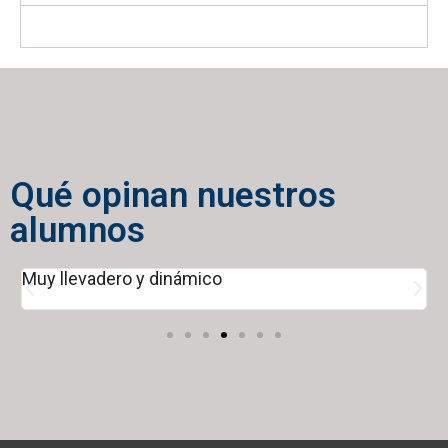
MES 2
Qué opinan nuestros
alumnos
Muy llevadero y dinámico
M
t